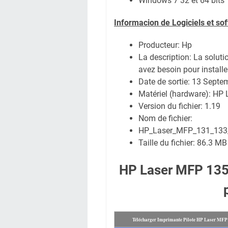
Windows 7 32 et 64 bits
Informacion de Logiciels et s
Producteur: Hp
La description:
La soluti
avez besoin pour installe
Date de sortie:
13 Septe
Matériel (hardware): HP
Version du fichier: 1.19
Nom de fichier:
HP_Laser_MFP_131_133_1
Taille du fichier:
86.3 MB
HP Laser MFP 135
Télécharger Imprimante Pilote HP Laser MFP