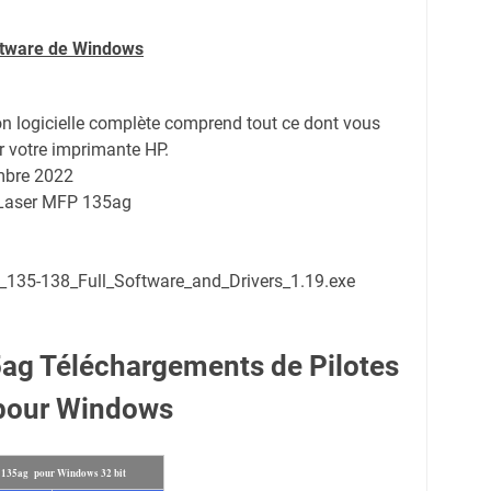
oftware de Windows
on logicielle complète comprend tout ce dont vous
r votre imprimante HP.
mbre 2022
 Laser MFP 135ag
35-138_Full_Software_and_Drivers_1.19.exe
ag Téléchargements de Pilotes
pour Windows
 135ag pour Windows 32 bit