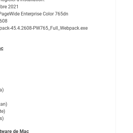
bre 2021
 PageWide Enterprise Color 765dn
2608
pack-45.4.2608-PW765_Full_Webpack.exe
ac
a)
tan)
te)
s)
ftware de Mac