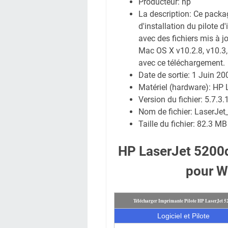
Producteur: hp
La description:
Ce packa
d'installation du pilote
avec des fichiers mis à j
Mac OS X v10.2.8, v10.3, 
avec ce téléchargement.
Date de sortie:
1 Juin 20
Matériel (hardware): HP
Version du fichier: 5.7.3.
Nom de fichier:
LaserJet
Taille du fichier:
82.3 MB
HP LaserJet 5200d
pour W
Télécharger Imprimante Pilote HP LaserJet 5
Logiciel et Pilote