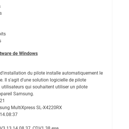
s
s
its
s
oftware de Windows
 d'installation du pilote installe automatiquement le
 Il s'agit d'une solution logicielle de pilote
tilisateurs qui souhaitent utiliser un pilote
appareil Samsung.
021
msung MultiXpress SL-X4220RX
.14.08:37
V3.13.14.08.37_CDV1.38.exe