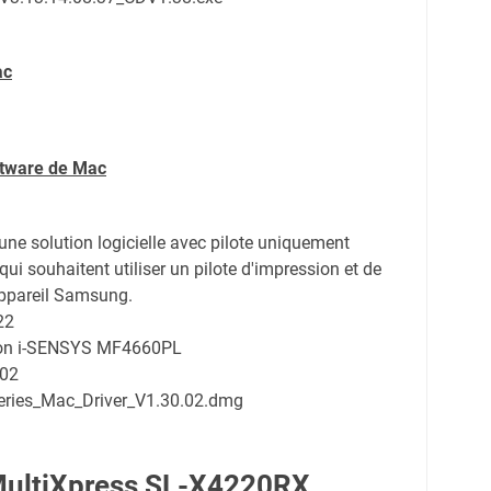
ac
ftware de Mac
d'une solution logicielle avec pilote uniquement
qui souhaitent utiliser un pilote d'impression et de
appareil Samsung.
22
non i-SENSYS MF4660PL
.02
ries_Mac_Driver_V1.30.02.dmg
ultiXpress SL-X4220RX