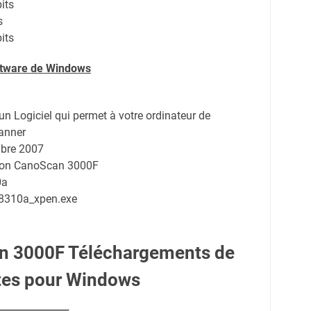
its
s
its
oftware de Windows
d'un Logiciel qui permet à votre ordinateur de
anner
bre 2007
anon CanoScan 3000F
0a
8310a_xpen.exe
n 3000F Téléchargements de
tes pour Windows