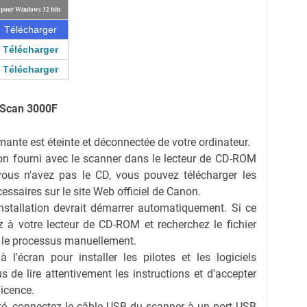
 pour Windows 32 bits
Télécharger
Télécharger
Télécharger
oScan 3000F
ante est éteinte et déconnectée de votre ordinateur.
tion fourni avec le scanner dans le lecteur de CD-ROM
 vous n'avez pas le CD, vous pouvez télécharger les
écessaires sur le site Web officiel de Canon.
'installation devrait démarrer automatiquement. Si ce
z à votre lecteur de CD-ROM et recherchez le fichier
er le processus manuellement.
à l'écran pour installer les pilotes et les logiciels
s de lire attentivement les instructions et d'accepter
licence.
té, connectez le câble USB du scanner à un port USB