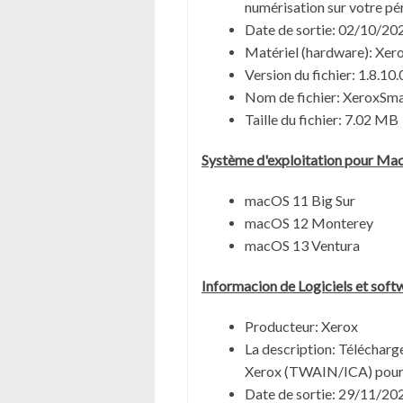
numérisation sur votre pé
Date de sortie:
02/10/20
Matériel (hardware): Xer
Version du fichier: 1.8.10.
Nom de fichier:
XeroxSmar
Taille du fichier:
7.02 MB
Système
d'exploitation pour Ma
macOS 11 Big Sur
macOS 12 Monterey
macOS 13 Ventura
Informacion de Logiciels et sof
Producteur: Xerox
La description: T
élécharge
Xerox (TWAIN/ICA) pou
Date de sortie:
29/11/20