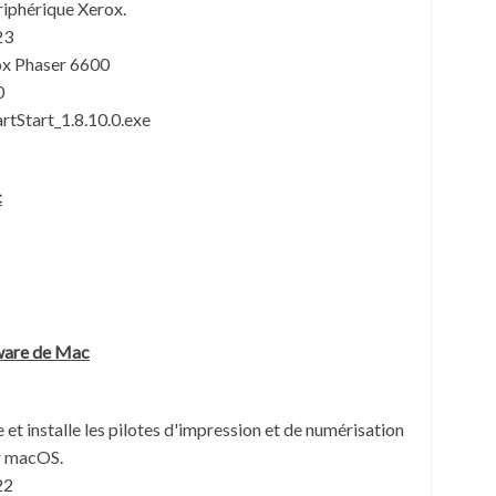
riphérique Xerox.
23
ox Phaser 6600
0
tStart_1.8.10.0.exe
c
tware de Mac
 et installe les pilotes d'impression et de numérisation
r macOS.
22