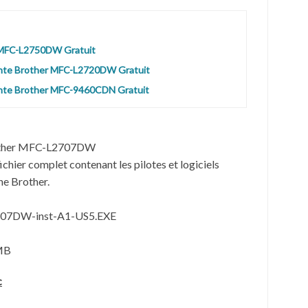
r MFC-L2750DW Gratuit
ante Brother MFC-L2720DW Gratuit
ante Brother MFC-9460CDN Gratuit
rother MFC-L2707DW
 fichier complet contenant les pilotes et logiciels
ne Brother.
2707DW-inst-A1-US5.EXE
 MB
c