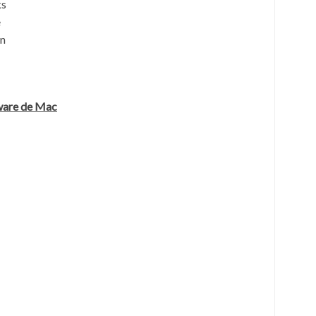
ks
e
an
tware de Mac