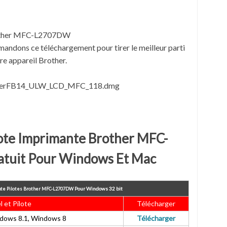
rother MFC-L2707DW
ndons ce téléchargement pour tirer le meilleur parti
re appareil Brother.
LaserFB14_ULW_LCD_MFC_118.dmg
lote Imprimante Brother MFC-
tuit Pour Windows Et Mac
Pour
Windows 32 bit
nte Pilotes Brother MFC-L2707DW
l et Pilote
Télécharger
dows 8.1, Windows 8
Télécharger