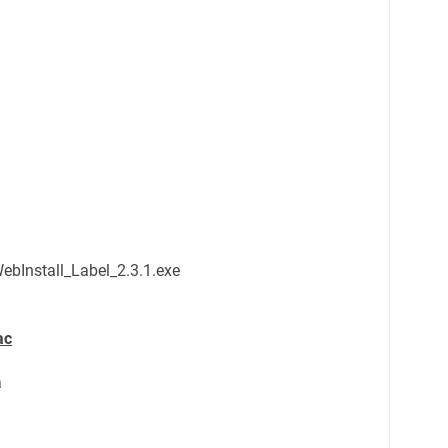
ebInstall_Label_2.3.1.exe
ac
a