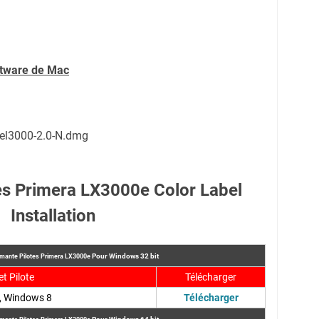
ftware de Mac
el3000-2.0-N.dmg
es Primera LX3000e Color Label
Installation
Pour
Windows 32 bit
imante Pilotes Primera LX3000e
et Pilote
Télécharger
, Windows 8
Télécharger