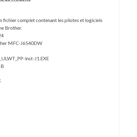
’un fichier complet contenant les pilotes et logiciels
ne Brother.
24
rother MFC-J6540DW
_ULWT_PP-inst-J1.EXE
MB
c