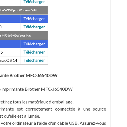
Télécharger
C-J6540DW pour Windows 64 bit
Télécharger
0
Télécharger
her MFC-J6540DW pour Mac
Télécharger
15
Télécharger
 macOS 14
Télécharger
rimante Brother MFC-J6540DW
 une imprimante Brother MFC-J6540DW :
retirez tous les matériaux d'emballage.
rimante est correctement connectée à une source
t qu'elle est allumée.
votre ordinateur à l'aide d'un câble USB. Assurez-vous