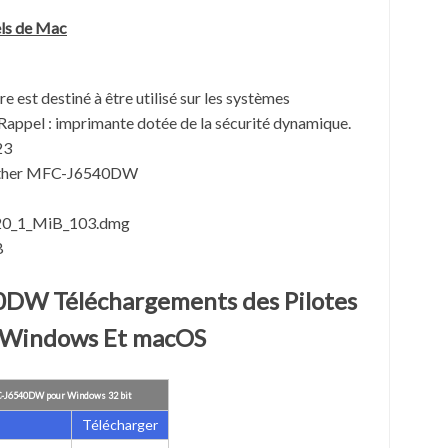
els de
Mac
ire est destiné à être utilisé sur les systèmes
Rappel : imprimante dotée de la sécurité dynamique.
23
rother MFC-J6540DW
20_1_MiB_103.dmg
B
DW Téléchargements des Pilotes
 Windows Et macOS
C-J6540DW pour Windows 32 bit
Télécharger