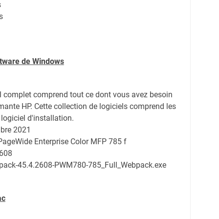
s
s
oftware de Windows
el complet comprend tout ce dont vous avez besoin
imante HP. Cette collection de logiciels comprend les
logiciel d'installation.
bre 2021
 PageWide Enterprise Color MFP 785 f
2608
pack-45.4.2608-PWM780-785_Full_Webpack.exe
ac