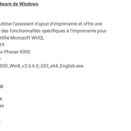
oftware de Windows
utilise l'assistant d'ajout d'imprimante et offre une
 des fonctionnalités spécifiques à l'imprimante pour
rtifié Microsoft WHQL
19
rox Phaser 6000
0
000_Win8_v2.6.6.0_GDI_x64_English.exe
ac
e
an
a