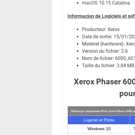
macOS 10.15 Catalina
Informacion de Logiciels et so
Producteur: Xerox
Date de sortie:
15/01/20
Matériel (hardware): Xe
Version du fichier: 2.6
Nom de fichier:
6000_601
Taille du fichier:
3.84 MB
Xerox Phaser 600
pou
Télécharger Imprimante Pilote Xerox Phaser 6000 p
Logiciel et Pilote
Windows 10