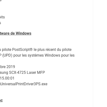
its
s
oftware de Windows
du pilote PostScript® le plus récent du pilote
HP (UPD) pour les systèmes Windows pour les
bre 2019
msung SCX-4725 Laser MFP
.15.00:01
niversalPrintDriver3PS.exe
ac