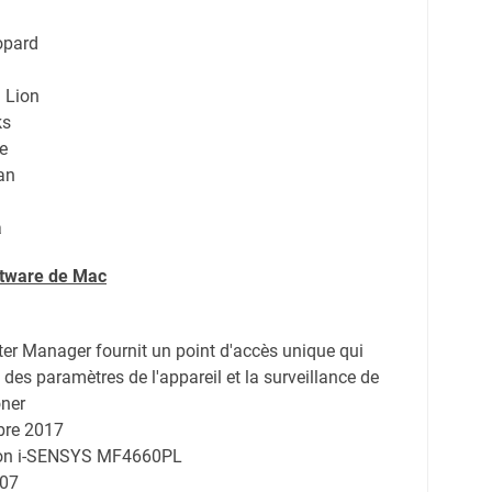
opard
 Lion
ks
e
an
a
ftware de Mac
ter Manager fournit un point d'accès unique qui
des paramètres de l'appareil et la surveillance de
oner
bre 2017
non i-SENSYS MF4660PL
.07