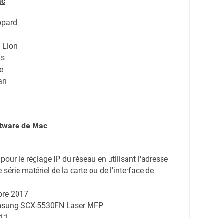
ac
opard
 Lion
ks
e
an
a
ftware de Mac
 pour le réglage IP du réseau en utilisant l'adresse
série matériel de la carte ou de l'interface de
bre 2017
amsung SCX-5530FN Laser MFP
.11