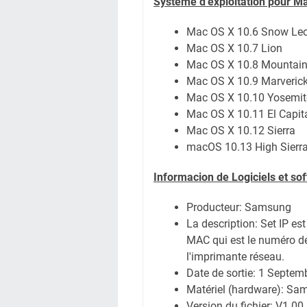
Système
d'exploitation pour M
Mac OS X 10.6 Snow Le
Mac OS X 10.7 Lion
Mac OS X 10.8 Mountain
Mac OS X 10.9 Marveric
Mac OS X 10.10 Yosemit
Mac OS X 10.11 El Capit
Mac OS X 10.12 Sierra
macOS 10.13 High Sierr
Informacion de Logiciels et so
Producteur: Samsung
La description:
Set IP est
MAC qui est le numéro de 
l'imprimante réseau.
Date de sortie:
1 Septem
Matériel (hardware): S
Version du fichier: V1.00