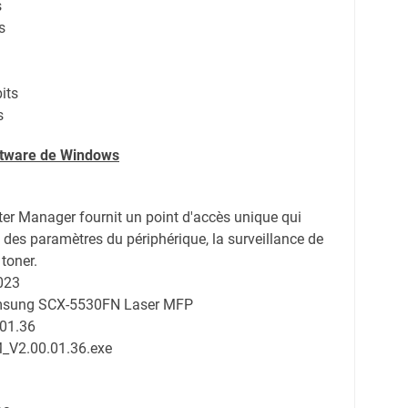
s
s
its
s
oftware de Windows
ter Manager fournit un point d'accès unique qui
 des paramètres du périphérique, la surveillance de
toner.
023
amsung SCX-5530FN Laser MFP
.01.36
V2.00.01.36.exe