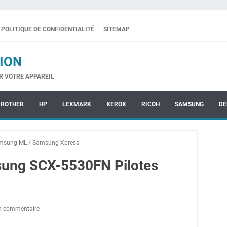
POLITIQUE DE CONFIDENTIALITÉ
SITEMAP
ION
R VOTRE APPAREIL
BROTHER
HP
LEXMARK
XEROX
RICOH
SAMSUNG
DE
msung ML
/
Samsung Xpress
sung SCX-5530FN Pilotes
un commentaire