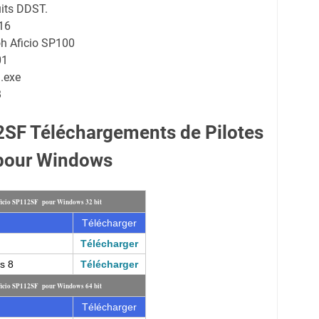
uits DDST.
16
oh Aficio SP100
01
.exe
B
2SF Téléchargements de Pilotes
pour Windows
ficio SP112SF pour Windows 32 bit
Télécharger
Télécharger
s 8
Télécharger
ficio SP112SF pour Windows 64 bit
Télécharger