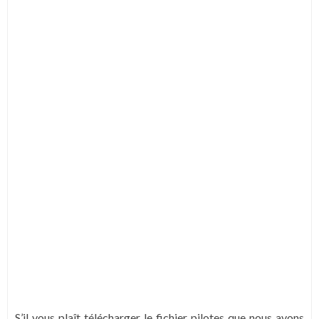
S’il vous plaît télécharger le fichier pilotes que nous avons