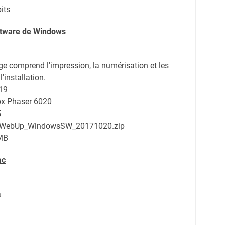
its
oftware de Windows
e comprend l'impression, la numérisation et les
'installation.
19
rox Phaser 6020
5
WebUp_WindowsSW_20171020.zip
MB
ac
a